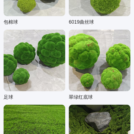
包棉球
6019曲丝球
足球
翠绿红底球