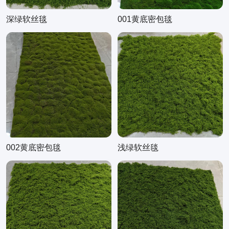
深绿软丝毯
001黄底密包毯
002黄底密包毯
浅绿软丝毯