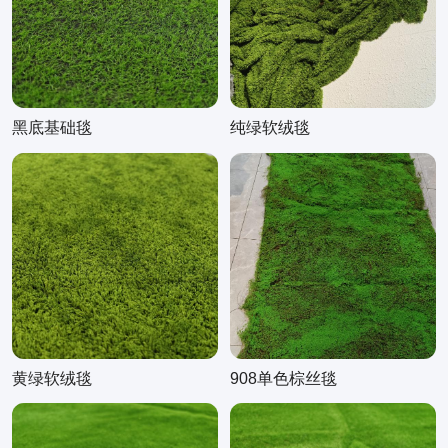
黑底基础毯
纯绿软绒毯
黄绿软绒毯
908单色棕丝毯