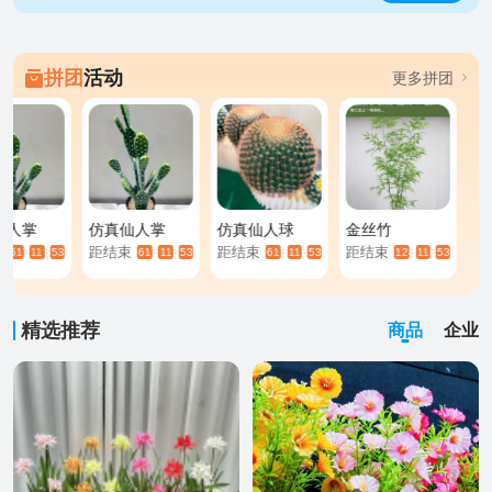
拼团
活动
更多拼团
仿真仙人掌
仿真仙人掌
仿真仙人球
金丝竹
距结束
距结束
距结束
距结束
6176
11
52
6176
11
52
6176
11
52
128
:
:
:
:
:
:
:
精选推荐
商品
企业