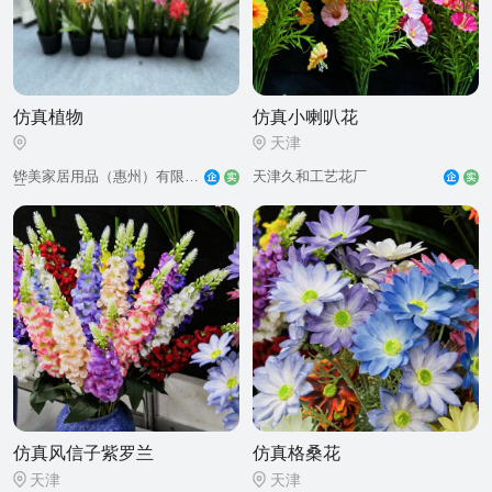
仿真植物
仿真小喇叭花
天津
天津久和工艺花厂
司
仿真风信子紫罗兰
仿真格桑花
天津
天津