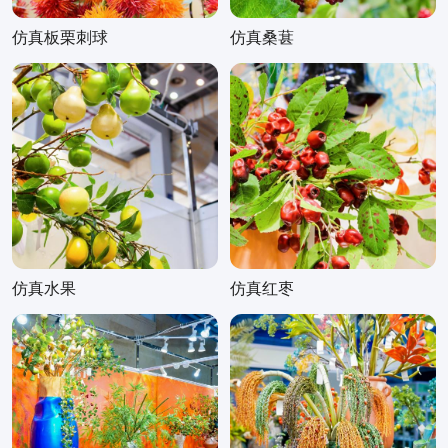
仿真板栗刺球
仿真桑葚
仿真水果
仿真红枣