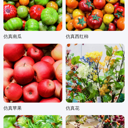
仿真南瓜
仿真西红柿
仿真苹果
仿真花