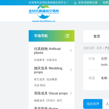
欢迎来到全球仿真植物交易平台！
登录
/
采购商注册
免费
市场导航
首页
当前位置：
首页
>
产
plants
行业
全部
仿真树⽊
仿真花卉
tools
props
筛选
名称
铁艺道具
泡沫雕塑
⽔晶 制品
美陈道具 Visual props
橱窗道具
DP设计
铁艺
综合排序
人