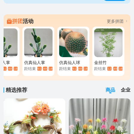
拼团
活动
更多拼团
仙人掌
仿真仙人掌
仿真仙人球
金丝竹
束
距结束
距结束
距结束
6134
49
18
6134
49
18
6134
49
18
1238
49
18
:
:
:
:
:
:
:
:
精选推荐
商品
企业