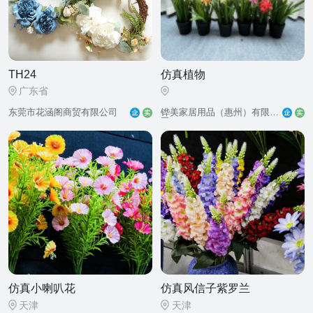
TH24
仿真植物
广东省
东莞市花涵阁商贸有限公司
司
仿真小喇叭花
仿真风信子紫罗兰
天津
天津